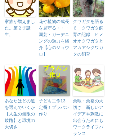
家族が増えまし
花や植物の成長
クワガタを語る
た。第２子誕
を見守る・・・
６ クワガタ飼
生。
園芸・ガーデニ
育の記録 ヒメ
ングの魅力を紹
オオクワガタと
介【心のジョウ
アカアシクワガ
ロ】
タの飼育
あなたはどの道
子ども工作13
余暇・余裕の大
を選んでいくか
定番！プラバン
切さ 新しいア
【人生の無限の
作り
イデアや刺激に
岐路】と環境の
出会うためにも
大切さ
ワークライフバ
ランス