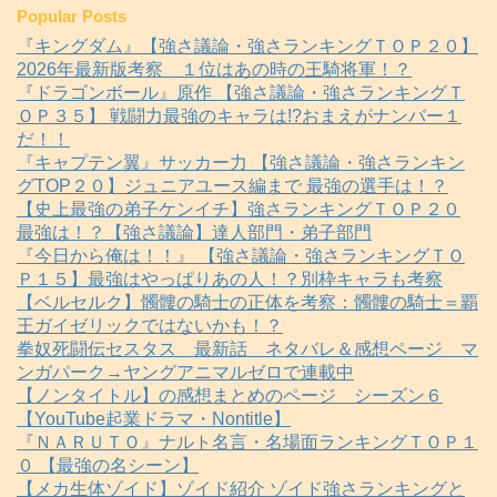
Popular Posts
『キングダム』【強さ議論・強さランキングＴＯＰ２０】
2026年最新版考察 １位はあの時の王騎将軍！？
『ドラゴンボール』原作 【強さ議論・強さランキングＴ
ＯＰ３５】 戦闘力最強のキャラは!?おまえがナンバー１
だ！！
『キャプテン翼』サッカー力 【強さ議論・強さランキン
グTOP２０】ジュニアユース編まで 最強の選手は！？
【史上最強の弟子ケンイチ】強さランキングＴＯＰ２０
最強は！？【強さ議論】達人部門・弟子部門
『今日から俺は！！』 【強さ議論・強さランキングＴＯ
Ｐ１５】最強はやっぱりあの人！？別枠キャラも考察
【ベルセルク】髑髏の騎士の正体を考察：髑髏の騎士＝覇
王ガイゼリックではないかも！？
拳奴死闘伝セスタス 最新話 ネタバレ＆感想ページ マ
ンガパーク→ヤングアニマルゼロで連載中
【ノンタイトル】の感想まとめのページ シーズン６
【YouTube起業ドラマ・Nontitle】
『ＮＡＲＵＴＯ』ナルト名言・名場面ランキングＴＯＰ１
０ 【最強の名シーン】
【メカ生体ゾイド】ゾイド紹介 ゾイド強さランキングと