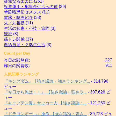
徒然なるままに
(261)
投資運用・配当金生活への道
(39)
拳闘暗黒伝セスタス
(11)
書籍・映画紹介
(38)
火ノ丸相撲
(11)
生活の知恵・小技・節約
(3)
競馬
(8)
筋トレ関係
(37)
自給自足・２拠点生活
(3)
Count per Day
227
今日の閲覧数:
911
昨日の閲覧数:
人気記事ランキング
『キングダム』【強さ議論・強さランキング...
- 314,796
ビュー
『今日から俺は！！』 【強さ議論・強さラ...
- 307,626 ビ
ュー
『キャプテン翼』サッカー力 【強さ議論・...
- 121,260 ビ
ュー
『ドラゴンボール』原作 【強さ議論・強さ...
- 89,728 ビュ