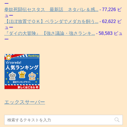
ー
拳奴死闘伝セスタス 最新話 ネタバレ＆感...
- 77,226 ビ
ュー
【ほぼ放置でＯＫ】ベランダでメダカを飼う...
- 62,622 ビ
ュー
『ダイの大冒険』 【強さ議論・強さランキ...
- 58,583 ビュ
ー
エックスサーバー