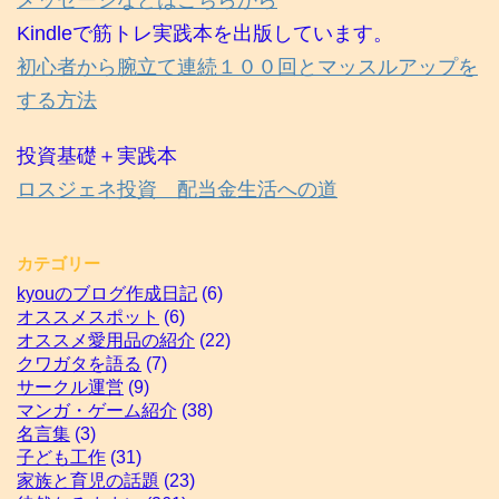
メッセージなどはこちらから
Kindleで筋トレ実践本を出版しています。
初心者から腕立て連続１００回とマッスルアップを
する方法
投資基礎＋実践本
ロスジェネ投資 配当金生活への道
カテゴリー
kyouのブログ作成日記
(6)
オススメスポット
(6)
オススメ愛用品の紹介
(22)
クワガタを語る
(7)
サークル運営
(9)
マンガ・ゲーム紹介
(38)
名言集
(3)
子ども工作
(31)
家族と育児の話題
(23)