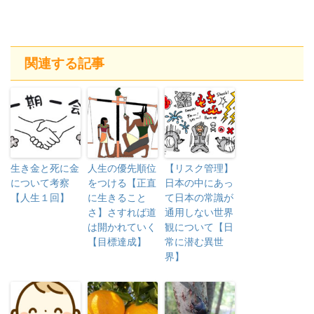
関連する記事
生き金と死に金
人生の優先順位
【リスク管理】
について考察
をつける【正直
日本の中にあっ
【人生１回】
に生きること
て日本の常識が
さ】さすれば道
通用しない世界
は開かれていく
観について【日
【目標達成】
常に潜む異世
界】