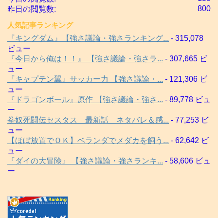
800
昨日の閲覧数:
人気記事ランキング
『キングダム』【強さ議論・強さランキング...
- 315,078
ビュー
『今日から俺は！！』 【強さ議論・強さラ...
- 307,665 ビ
ュー
『キャプテン翼』サッカー力 【強さ議論・...
- 121,306 ビ
ュー
『ドラゴンボール』原作 【強さ議論・強さ...
- 89,778 ビュ
ー
拳奴死闘伝セスタス 最新話 ネタバレ＆感...
- 77,253 ビ
ュー
【ほぼ放置でＯＫ】ベランダでメダカを飼う...
- 62,642 ビ
ュー
『ダイの大冒険』 【強さ議論・強さランキ...
- 58,606 ビュ
ー