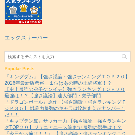
エックスサーバー
Popular Posts
『キングダム』【強さ議論・強さランキングＴＯＰ２０】
2026年最新版考察 １位はあの時の王騎将軍！？
【史上最強の弟子ケンイチ】強さランキングＴＯＰ２０
最強は！？【強さ議論】達人部門・弟子部門
『ドラゴンボール』原作 【強さ議論・強さランキングＴ
ＯＰ３５】 戦闘力最強のキャラは!?おまえがナンバー１
だ！！
『キャプテン翼』サッカー力 【強さ議論・強さランキン
グTOP２０】ジュニアユース編まで 最強の選手は！？
『今日から俺は！！』 【強さ議論・強さランキングＴＯ