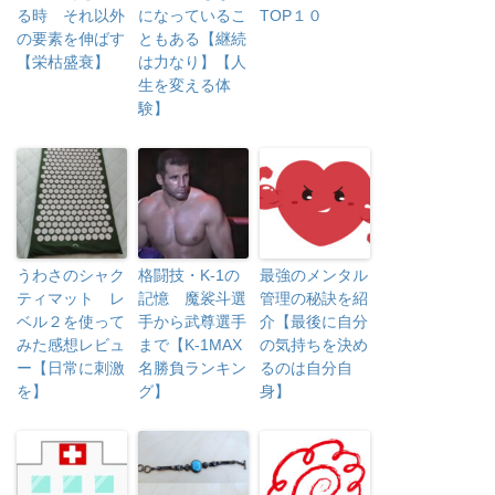
る時 それ以外
になっているこ
TOP１０
の要素を伸ばす
ともある【継続
【栄枯盛衰】
は力なり】【人
生を変える体
験】
うわさのシャク
格闘技・K-1の
最強のメンタル
ティマット レ
記憶 魔裟斗選
管理の秘訣を紹
ベル２を使って
手から武尊選手
介【最後に自分
みた感想レビュ
まで【K-1MAX
の気持ちを決め
ー【日常に刺激
名勝負ランキン
るのは自分自
を】
グ】
身】