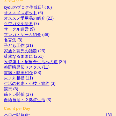
カテゴリー
kyouのブログ作成日記
(6)
オススメスポット
(6)
オススメ愛用品の紹介
(22)
クワガタを語る
(7)
サークル運営
(9)
マンガ・ゲーム紹介
(38)
名言集
(3)
子ども工作
(31)
家族と育児の話題
(23)
徒然なるままに
(261)
投資運用・配当金生活への道
(39)
拳闘暗黒伝セスタス
(11)
書籍・映画紹介
(38)
火ノ丸相撲
(11)
生活の知恵・小技・節約
(3)
競馬
(8)
筋トレ関係
(37)
自給自足・２拠点生活
(3)
Count per Day
130
今日の閲覧数: