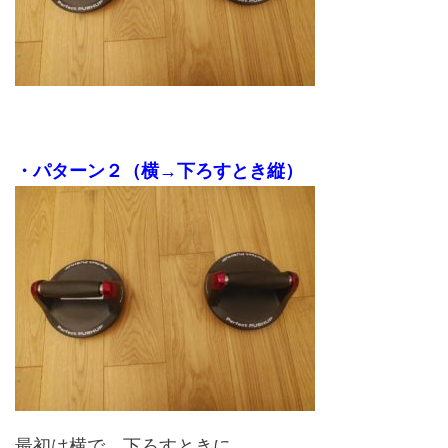
・パターン２（横→下ろすとき縦）
最初は横で、下ろすときに