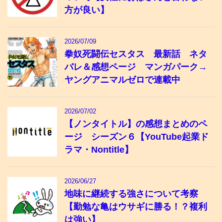
方が良い】
2026/07/09
拳奴死闘伝セスタス 最新話 ネタ
バレ＆感想ページ マンガパーク→
ヤングアニマルゼロで連載中
2026/07/02
【ノンタイトル】の感想まとめのペ
ージ シーズン６【YouTube起業ド
ラマ・Nontitle】
2026/06/27
地味に継続する強さについて考察
【勤勉な亀はウサギに勝る！？複利
は強い】