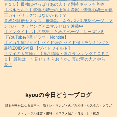
Ｐ１５】最強はやっぱりあの人！？別枠キャラも考察
【ベルセルク】髑髏の騎士の正体を考察：髑髏の騎士＝覇
王ガイゼリックではないかも！？
拳奴死闘伝セスタス 最新話 ネタバレ＆感想ページ マ
ンガパーク→ヤングアニマルゼロで連載中
【ノンタイトル】の感想まとめのページ シーズン６
【YouTube起業ドラマ・Nontitle】
【メカ生体ゾイド】ゾイド紹介 ゾイド強さランキングと
最強ZOIDS考察 【ゾイドワイルド】
『ダイの大冒険』 【強さ議論・強さランキングＴＯＰ２
０】 最強は！？見せてもらおうか…真の竜の力とやら
を！
kyouの今日どう〜ブログ
誰もが幸せになる日本へ 筋トレ・マンガ・火ノ丸相撲・セスタス・クワガ
タ・サークル運営・書籍・オススメ紹介・育児・日々徒然