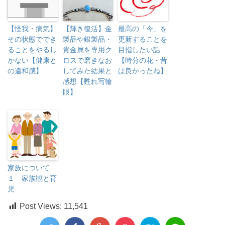
【怪我・病気】
【輝き復活】金
最高の「今」を
その状態ででき
製品や銀製品・
更新することを
ることをやるし
貴金属を専用ク
目指したい話
かない【健康と
ロスで磨きなお
【時分の花・昔
の違和感】
してみた結果と
は良かったね】
感想【甦れ写輪
眼】
家族について
１ 家族観と育
児
Post Views:
11,541