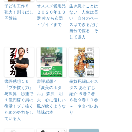
子ども工作８
オススメ愛用品
生き急ぐことは
強力！割りばし
２０２０年１３
ない 人生は長
円盤銃
選 枕から布団
い 自分のペー
～ゾイドまで
スはできるだけ
自分で握る そ
して協力
書評感想１６
書評感想４
拳奴死闘伝セス
『ブチ抜く力』
『夏美のホタ
タス あらすじ
与沢翼 秒速で
ル』 森沢 明
紹介 ６巻７巻
１億円稼ぐ男の
夫 心に優しい
８巻９巻１０巻
復活！ブチ抜く
風が吹くような
～ ネタバレあ
ための努力をし
読味の本
り
ている人