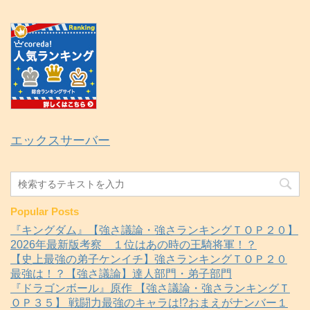
エックスサーバー
Popular Posts
『キングダム』【強さ議論・強さランキングＴＯＰ２０】
2026年最新版考察 １位はあの時の王騎将軍！？
【史上最強の弟子ケンイチ】強さランキングＴＯＰ２０
最強は！？【強さ議論】達人部門・弟子部門
『ドラゴンボール』原作 【強さ議論・強さランキングＴ
ＯＰ３５】 戦闘力最強のキャラは!?おまえがナンバー１