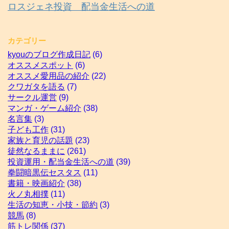
ロスジェネ投資 配当金生活への道
カテゴリー
kyouのブログ作成日記
(6)
オススメスポット
(6)
オススメ愛用品の紹介
(22)
クワガタを語る
(7)
サークル運営
(9)
マンガ・ゲーム紹介
(38)
名言集
(3)
子ども工作
(31)
家族と育児の話題
(23)
徒然なるままに
(261)
投資運用・配当金生活への道
(39)
拳闘暗黒伝セスタス
(11)
書籍・映画紹介
(38)
火ノ丸相撲
(11)
生活の知恵・小技・節約
(3)
競馬
(8)
筋トレ関係
(37)