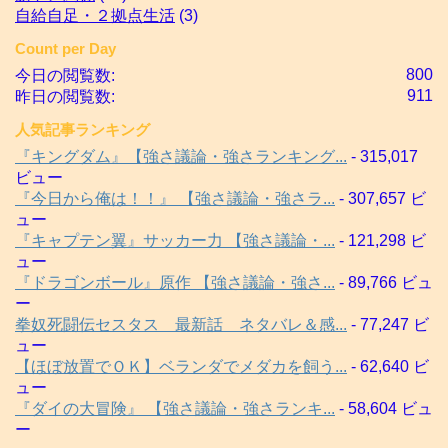
自給自足・２拠点生活
(3)
Count per Day
800
今日の閲覧数:
911
昨日の閲覧数:
人気記事ランキング
『キングダム』【強さ議論・強さランキング...
- 315,017
ビュー
『今日から俺は！！』 【強さ議論・強さラ...
- 307,657 ビ
ュー
『キャプテン翼』サッカー力 【強さ議論・...
- 121,298 ビ
ュー
『ドラゴンボール』原作 【強さ議論・強さ...
- 89,766 ビュ
ー
拳奴死闘伝セスタス 最新話 ネタバレ＆感...
- 77,247 ビ
ュー
【ほぼ放置でＯＫ】ベランダでメダカを飼う...
- 62,640 ビ
ュー
『ダイの大冒険』 【強さ議論・強さランキ...
- 58,604 ビュ
ー