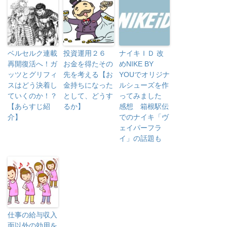
ベルセルク連載
投資運用２６
ナイキＩＤ 改
再開復活へ！ガ
お金を得たその
めNIKE BY
ッツとグリフィ
先を考える【お
YOUでオリジナ
スはどう決着し
金持ちになった
ルシューズを作
ていくのか！？
として、どうす
ってみました
【あらすじ紹
るか】
感想 箱根駅伝
介】
でのナイキ「ヴ
ェイパーフラ
イ」の話題も
仕事の給与収入
面以外の効用を