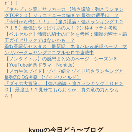
だ！！
『キャプテン翼』サッカー力 【強さ議論・強さランキン
グTOP２０】ジュニアユース編まで 最強の選手は！？
『今日から俺は！！』 【強さ議論・強さランキングＴＯ
Ｐ１５】最強はやっぱりあの人！？別枠キャラも考察
【ベルセルク】髑髏の騎士の正体を考察：髑髏の騎士＝覇
王ガイゼリックではないかも！？
拳奴死闘伝セスタス 最新話 ネタバレ＆感想ページ マ
ンガパーク→ヤングアニマルゼロで連載中
【ノンタイトル】の感想まとめのページ シーズン６
【YouTube起業ドラマ・Nontitle】
【メカ生体ゾイド】ゾイド紹介 ゾイド強さランキングと
最強ZOIDS考察 【ゾイドワイルド】
『ダイの大冒険』 【強さ議論・強さランキングＴＯＰ２
０】 最強は！？見せてもらおうか…真の竜の力とやら
を！
kyouの今日どう〜ブログ