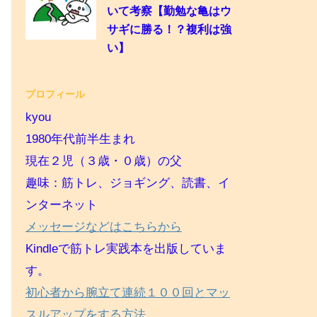
いて考察【勤勉な亀はウ
サギに勝る！？複利は強
い】
プロフィール
kyou
1980年代前半生まれ
現在２児（３歳・０歳）の父
趣味：筋トレ、ジョギング、読書、イ
ンターネット
メッセージなどはこちらから
Kindleで筋トレ実践本を出版していま
す。
初心者から腕立て連続１００回とマッ
スルアップをする方法