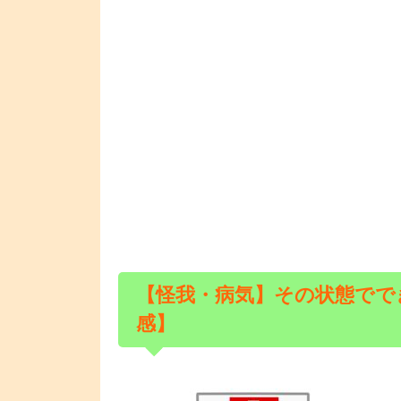
【怪我・病気】その状態でで
感】