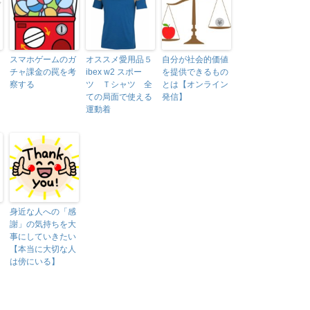
スマホゲームのガ
オススメ愛用品５
自分が社会的価値
チャ課金の罠を考
ibex w2 スポー
を提供できるもの
察する
ツ Ｔシャツ 全
とは【オンライン
ての局面で使える
発信】
運動着
身近な人への「感
謝」の気持ちを大
事にしていきたい
【本当に大切な人
は傍にいる】