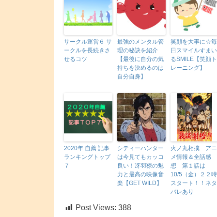
サークル運営６ サ
最強のメンタル管
笑顔を大事に☆毎
ークルを長続きさ
理の秘訣を紹介
日スマイルすまい
せるコツ
【最後に自分の気
るSMILE【笑顔ト
持ちを決めるのは
レーニング】
自分自身】
2020年 自薦 記事
シティーハンター
火ノ丸相撲 アニ
ランキングトップ
は今見てもカッコ
メ情報＆全話感
７
良い！冴羽獠の魅
想 第１話は
力と最高の映像音
10/5（金）２２時
楽【GET WILD】
スタート！！ネタ
バレあり
Post Views:
388