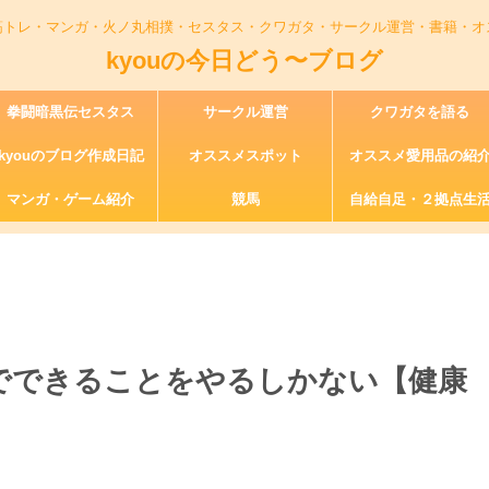
筋トレ・マンガ・火ノ丸相撲・セスタス・クワガタ・サークル運営・書籍・オ
kyouの今日どう〜ブログ
拳闘暗黒伝セスタス
サークル運営
クワガタを語る
kyouのブログ作成日記
オススメスポット
オススメ愛用品の紹
マンガ・ゲーム紹介
競馬
自給自足・２拠点生
でできることをやるしかない【健康