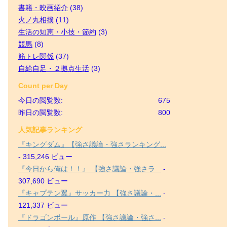
書籍・映画紹介
(38)
火ノ丸相撲
(11)
生活の知恵・小技・節約
(3)
競馬
(8)
筋トレ関係
(37)
自給自足・２拠点生活
(3)
Count per Day
今日の閲覧数:
675
昨日の閲覧数:
800
人気記事ランキング
『キングダム』【強さ議論・強さランキング...
- 315,246 ビュー
『今日から俺は！！』 【強さ議論・強さラ...
-
307,690 ビュー
『キャプテン翼』サッカー力 【強さ議論・...
-
121,337 ビュー
『ドラゴンボール』原作 【強さ議論・強さ...
-