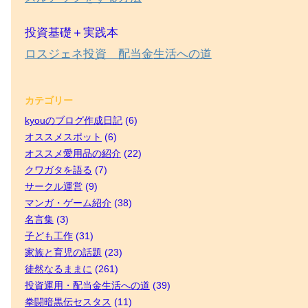
投資基礎＋実践本
ロスジェネ投資 配当金生活への道
カテゴリー
kyouのブログ作成日記
(6)
オススメスポット
(6)
オススメ愛用品の紹介
(22)
クワガタを語る
(7)
サークル運営
(9)
マンガ・ゲーム紹介
(38)
名言集
(3)
子ども工作
(31)
家族と育児の話題
(23)
徒然なるままに
(261)
投資運用・配当金生活への道
(39)
拳闘暗黒伝セスタス
(11)