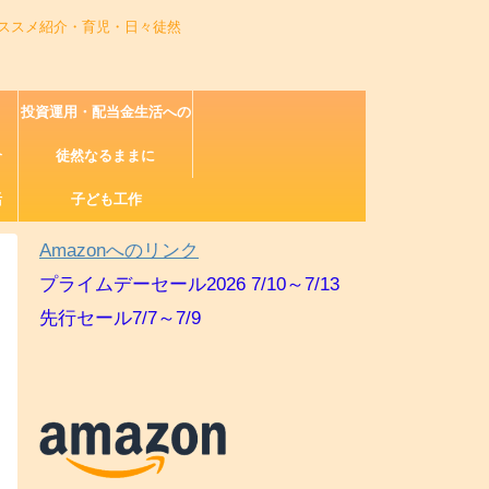
ススメ紹介・育児・日々徒然
投資運用・配当金生活への
介
徒然なるままに
道
活
子ども工作
Amazonへのリンク
プライムデーセール2026 7/10～7/13
先行セール7/7～7/9