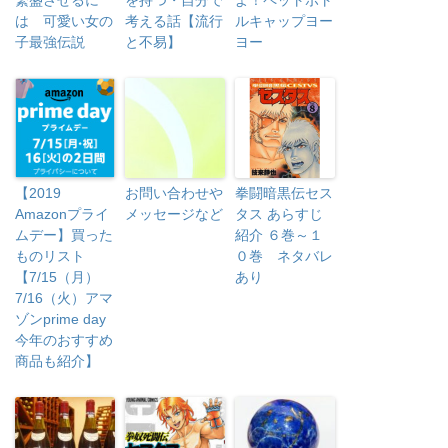
繁盛させるに
を持つ・自分で
よ！ペットボト
は 可愛い女の
考える話【流行
ルキャップヨー
子最強伝説
と不易】
ヨー
【2019
お問い合わせや
拳闘暗黒伝セス
Amazonプライ
メッセージなど
タス あらすじ
ムデー】買った
紹介 ６巻～１
ものリスト
０巻 ネタバレ
【7/15（月）
あり
7/16（火）アマ
ゾンprime day
今年のおすすめ
商品も紹介】