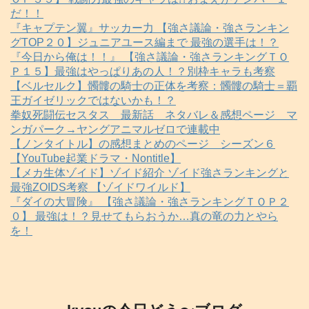
だ！！
『キャプテン翼』サッカー力 【強さ議論・強さランキン
グTOP２０】ジュニアユース編まで 最強の選手は！？
『今日から俺は！！』 【強さ議論・強さランキングＴＯ
Ｐ１５】最強はやっぱりあの人！？別枠キャラも考察
【ベルセルク】髑髏の騎士の正体を考察：髑髏の騎士＝覇
王ガイゼリックではないかも！？
拳奴死闘伝セスタス 最新話 ネタバレ＆感想ページ マ
ンガパーク→ヤングアニマルゼロで連載中
【ノンタイトル】の感想まとめのページ シーズン６
【YouTube起業ドラマ・Nontitle】
【メカ生体ゾイド】ゾイド紹介 ゾイド強さランキングと
最強ZOIDS考察 【ゾイドワイルド】
『ダイの大冒険』 【強さ議論・強さランキングＴＯＰ２
０】 最強は！？見せてもらおうか…真の竜の力とやら
を！