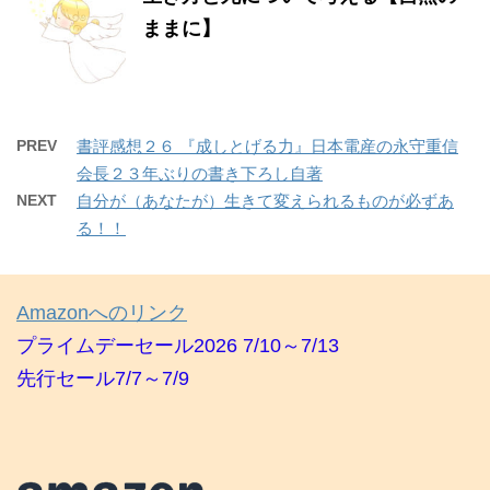
ままに】
PREV
書評感想２６ 『成しとげる力』日本電産の永守重信
会長２３年ぶりの書き下ろし自著
NEXT
自分が（あなたが）生きて変えられるものが必ずあ
る！！
Amazonへのリンク
プライムデーセール2026 7/10～7/13
先行セール7/7～7/9