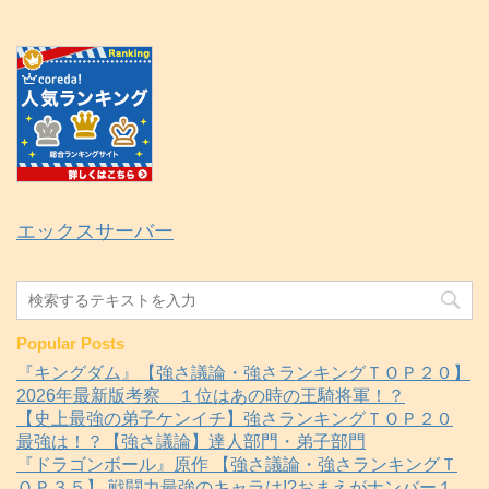
エックスサーバー
Popular Posts
『キングダム』【強さ議論・強さランキングＴＯＰ２０】
2026年最新版考察 １位はあの時の王騎将軍！？
【史上最強の弟子ケンイチ】強さランキングＴＯＰ２０
最強は！？【強さ議論】達人部門・弟子部門
『ドラゴンボール』原作 【強さ議論・強さランキングＴ
ＯＰ３５】 戦闘力最強のキャラは!?おまえがナンバー１