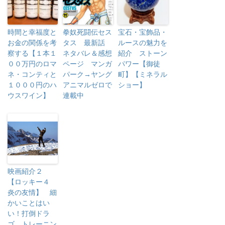
時間と幸福度と
拳奴死闘伝セス
宝石・宝飾品・
お金の関係を考
タス 最新話
ルースの魅力を
察する【１本１
ネタバレ＆感想
紹介 ストーン
００万円のロマ
ページ マンガ
パワー【御徒
ネ・コンティと
パーク→ヤング
町】【ミネラル
１０００円のハ
アニマルゼロで
ショー】
ウスワイン】
連載中
映画紹介２
【ロッキー４
炎の友情】 細
かいことはい
い！打倒ドラ
ゴ トレーニン