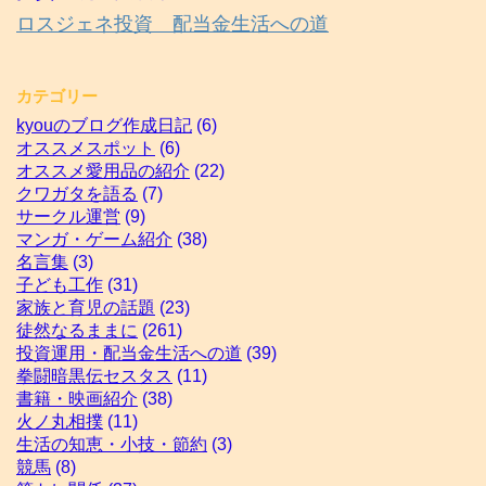
ロスジェネ投資 配当金生活への道
カテゴリー
kyouのブログ作成日記
(6)
オススメスポット
(6)
オススメ愛用品の紹介
(22)
クワガタを語る
(7)
サークル運営
(9)
マンガ・ゲーム紹介
(38)
名言集
(3)
子ども工作
(31)
家族と育児の話題
(23)
徒然なるままに
(261)
投資運用・配当金生活への道
(39)
拳闘暗黒伝セスタス
(11)
書籍・映画紹介
(38)
火ノ丸相撲
(11)
生活の知恵・小技・節約
(3)
競馬
(8)