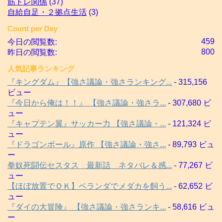
筋トレ関係
(37)
自給自足・２拠点生活
(3)
Count per Day
459
今日の閲覧数:
800
昨日の閲覧数:
人気記事ランキング
『キングダム』【強さ議論・強さランキング...
- 315,156
ビュー
『今日から俺は！！』 【強さ議論・強さラ...
- 307,680 ビ
ュー
『キャプテン翼』サッカー力 【強さ議論・...
- 121,324 ビ
ュー
『ドラゴンボール』原作 【強さ議論・強さ...
- 89,793 ビュ
ー
拳奴死闘伝セスタス 最新話 ネタバレ＆感...
- 77,267 ビ
ュー
【ほぼ放置でＯＫ】ベランダでメダカを飼う...
- 62,652 ビ
ュー
『ダイの大冒険』 【強さ議論・強さランキ...
- 58,616 ビュ
ー