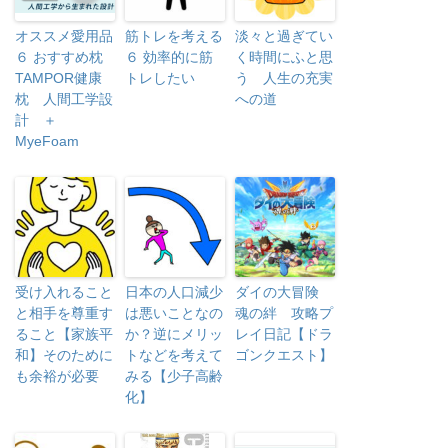
オススメ愛用品
筋トレを考える
淡々と過ぎてい
６ おすすめ枕
６ 効率的に筋
く時間にふと思
TAMPOR健康
トレしたい
う 人生の充実
枕 人間工学設
への道
計 ＋
MyeFoam
受け入れること
日本の人口減少
ダイの大冒険
と相手を尊重す
は悪いことなの
魂の絆 攻略プ
ること【家族平
か？逆にメリッ
レイ日記【ドラ
和】そのために
トなどを考えて
ゴンクエスト】
も余裕が必要
みる【少子高齢
化】