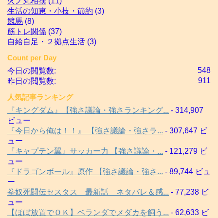
火ノ丸相撲
(11)
生活の知恵・小技・節約
(3)
競馬
(8)
筋トレ関係
(37)
自給自足・２拠点生活
(3)
Count per Day
548
今日の閲覧数:
911
昨日の閲覧数:
人気記事ランキング
『キングダム』【強さ議論・強さランキング...
- 314,907
ビュー
『今日から俺は！！』 【強さ議論・強さラ...
- 307,647 ビ
ュー
『キャプテン翼』サッカー力 【強さ議論・...
- 121,279 ビ
ュー
『ドラゴンボール』原作 【強さ議論・強さ...
- 89,744 ビュ
ー
拳奴死闘伝セスタス 最新話 ネタバレ＆感...
- 77,238 ビ
ュー
【ほぼ放置でＯＫ】ベランダでメダカを飼う...
- 62,633 ビ