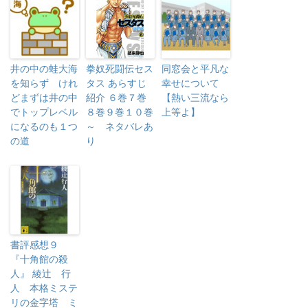
井の中の蛙大海
拳奴死闘伝セス
同窓会と平凡な
を知らず けれ
タス あらすじ
幸せについて
どまずは井の中
紹介 ６巻７巻
【熱い三流なら
でトップレベル
８巻９巻１０巻
上等よ】
になるのも１つ
～ ネタバレあ
の道
り
書評感想９
『十角館の殺
人』 綾辻 行
人 本格ミステ
リの金字塔 ミ