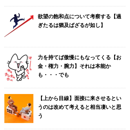
欲望の飽和点について考察する【過
ぎたるは猶及ばざるが如し】
力を持てば傲慢にもなってくる【お
金・権力・腕力】それは本能か
も・・・でも
【上から目線】面接に来させるとい
うのは改めて考えると相当凄いと思
う