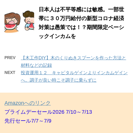
日本人は不平等感には敏感。一部世
帯に３０万円給付の新型コロナ経済
対策は愚策では！？期間限定ベーシ
ックインカムを
PREV
【木工作DIY】木のくりぬきスプーンを作った方法と
材料などの記録
NEXT
投資運用１２ キャピタルゲインよりインカムゲイン
へ。調子が良い時こそ調子に乗らずに
Amazonへのリンク
プライムデーセール2026 7/10～7/13
先行セール7/7～7/9