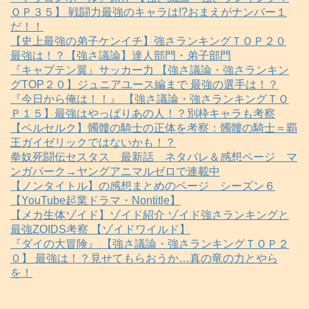
ＯＰ３５】 戦闘力最強のキャラは!?おまえがナンバー１
だ！！
【史上最強の弟子ケンイチ】強さランキングＴＯＰ２０
最強は！？【強さ議論】達人部門・弟子部門
『キャプテン翼』サッカー力 【強さ議論・強さランキン
グTOP２０】ジュニアユース編まで 最強の選手は！？
『今日から俺は！！』 【強さ議論・強さランキングＴＯ
Ｐ１５】最強はやっぱりあの人！？別枠キャラも考察
【ベルセルク】髑髏の騎士の正体を考察：髑髏の騎士＝覇
王ガイゼリックではないかも！？
拳奴死闘伝セスタス 最新話 ネタバレ＆感想ページ マ
ンガパーク→ヤングアニマルゼロで連載中
【ノンタイトル】の感想まとめのページ シーズン６
【YouTube起業ドラマ・Nontitle】
【メカ生体ゾイド】ゾイド紹介 ゾイド強さランキングと
最強ZOIDS考察 【ゾイドワイルド】
『ダイの大冒険』 【強さ議論・強さランキングＴＯＰ２
０】 最強は！？見せてもらおうか…真の竜の力とやら
を！