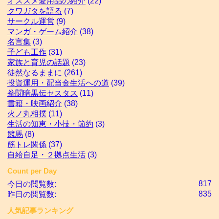
オススメ愛用品の紹介
(22)
クワガタを語る
(7)
サークル運営
(9)
マンガ・ゲーム紹介
(38)
名言集
(3)
子ども工作
(31)
家族と育児の話題
(23)
徒然なるままに
(261)
投資運用・配当金生活への道
(39)
拳闘暗黒伝セスタス
(11)
書籍・映画紹介
(38)
火ノ丸相撲
(11)
生活の知恵・小技・節約
(3)
競馬
(8)
筋トレ関係
(37)
自給自足・２拠点生活
(3)
Count per Day
817
今日の閲覧数:
835
昨日の閲覧数:
人気記事ランキング