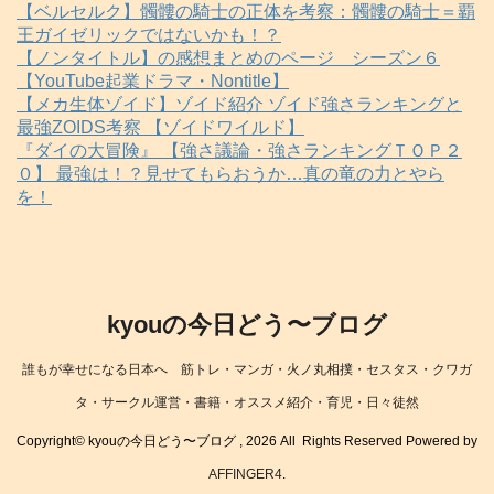
【ベルセルク】髑髏の騎士の正体を考察：髑髏の騎士＝覇
王ガイゼリックではないかも！？
【ノンタイトル】の感想まとめのページ シーズン６
【YouTube起業ドラマ・Nontitle】
【メカ生体ゾイド】ゾイド紹介 ゾイド強さランキングと
最強ZOIDS考察 【ゾイドワイルド】
『ダイの大冒険』 【強さ議論・強さランキングＴＯＰ２
０】 最強は！？見せてもらおうか…真の竜の力とやら
を！
kyouの今日どう〜ブログ
誰もが幸せになる日本へ 筋トレ・マンガ・火ノ丸相撲・セスタス・クワガ
タ・サークル運営・書籍・オススメ紹介・育児・日々徒然
Copyright© kyouの今日どう〜ブログ , 2026 All Rights Reserved Powered by
AFFINGER4
.