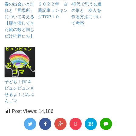
春の出会いと別
２０２２年 自
40代で思う友達
れと「居場所」
薦記事ランキン
の形と 友人を
について考える
グTOP１０
作る方法につい
【履き潰してき
て考察
た靴の数と同じ
だけの夢たち】
子ども工作14
ビュンビュンさ
せるよ！ぶんぶ
んゴマ
Post Views:
14,186
B!