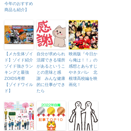
今年のおすすめ
商品も紹介】
【メカ生体ゾイ
自分が求められ
映画版『今日か
ド】ゾイド紹介
活躍できる場所
ら俺は！！』の
ゾイド強さラン
があるというこ
感想とあらすじ
キングと最強
との意味と感
やネタバレ 北
ZOIDS考察
謝 みんな健康
根壊高校編を映
【ゾイドワイル
的に仕事ができ
画化！
ド】
たら