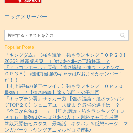
エックスサーバー
Popular Posts
『キングダム』【強さ議論・強さランキングＴＯＰ２０】
2026年最新版考察 １位はあの時の王騎将軍！？
『ドラゴンボール』原作 【強さ議論・強さランキングＴ
ＯＰ３５】 戦闘力最強のキャラは!?おまえがナンバー１
だ！！
【史上最強の弟子ケンイチ】強さランキングＴＯＰ２０
最強は！？【強さ議論】達人部門・弟子部門
『キャプテン翼』サッカー力 【強さ議論・強さランキン
グTOP２０】ジュニアユース編まで 最強の選手は！？
『今日から俺は！！』 【強さ議論・強さランキングＴＯ
Ｐ１５】最強はやっぱりあの人！？別枠キャラも考察
拳奴死闘伝セスタス 最新話 ネタバレ＆感想ページ マ
ンガパーク→ヤングアニマルゼロで連載中