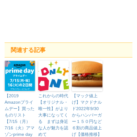
関連する記事
【2019
これからの時代
【マック値上
Amazonプライ
【オリジナル・
げ】マクドナル
ムデー】買った
唯一性】がより
ド2022年9/30
ものリスト
大事になってく
からハンバーガ
【7/15（月）
る まずは身近
ー１５０円など
7/16（火）アマ
な人が魅力を認
６割の商品値上
ゾンprime day
めて
げ【価格推移】