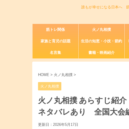
誰もが幸せになる日本へ 
筋トレ関係
火ノ丸相撲
家族と育児の話題
生活の知恵・小技・節約
名言集
書籍・映画紹介
HOME
>
火ノ丸相撲
>
火ノ丸相撲
火ノ丸相撲 あらすじ紹
ネタバレあり 全国大会
更新日：
2026年5月17日