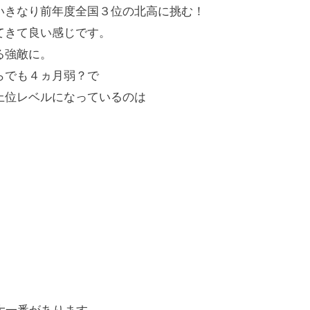
いきなり前年度全国３位の北高に挑む！
てきて良い感じです。
る強敵に。
らでも４ヵ月弱？で
上位レベルになっているのは
。