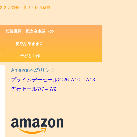
ススメ紹介・育児・日々徒然
投資運用・配当金生活への
介
徒然なるままに
道
活
子ども工作
Amazonへのリンク
プライムデーセール2026 7/10～7/13
先行セール7/7～7/9