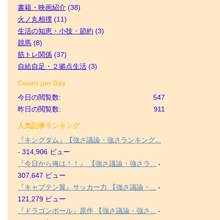
書籍・映画紹介
(38)
火ノ丸相撲
(11)
生活の知恵・小技・節約
(3)
競馬
(8)
筋トレ関係
(37)
自給自足・２拠点生活
(3)
Count per Day
今日の閲覧数:
547
昨日の閲覧数:
911
人気記事ランキング
『キングダム』【強さ議論・強さランキング...
- 314,906 ビュー
『今日から俺は！！』 【強さ議論・強さラ...
-
307,647 ビュー
『キャプテン翼』サッカー力 【強さ議論・...
-
121,279 ビュー
『ドラゴンボール』原作 【強さ議論・強さ...
-