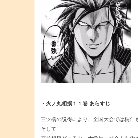
・火ノ丸相撲１１巻 あらすじ
三ツ橋の説得により、全国大会では桐仁
そして