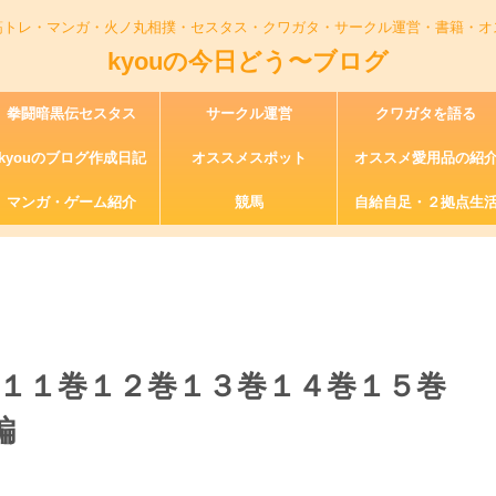
筋トレ・マンガ・火ノ丸相撲・セスタス・クワガタ・サークル運営・書籍・オ
kyouの今日どう〜ブログ
拳闘暗黒伝セスタス
サークル運営
クワガタを語る
kyouのブログ作成日記
オススメスポット
オススメ愛用品の紹
マンガ・ゲーム紹介
競馬
自給自足・２拠点生
介 １１巻１２巻１３巻１４巻１５巻
編