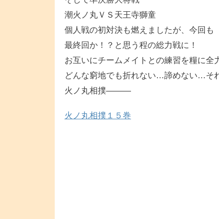
潮火ノ丸ＶＳ天王寺獅童
個人戦の初対決も燃えましたが、今回も
最終回か！？と思う程の総力戦に！
お互いにチームメイトとの練習を糧に全
どんな窮地でも折れない…諦めない…そ
火ノ丸相撲―――
火ノ丸相撲１５巻