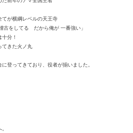
めた前年のアマ全国王者
全てが横綱レベルの天王寺
稽古をしてる だから俺が 一番強い」
は十分！
ってきた火ノ丸
台に登ってきており、役者が揃いました。
へ。