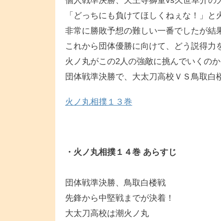
個人戦準決勝、天王寺獅童vs久世草介の
「どっちにも負けてほしくねぇな！」と
非常に勝敗予想の難しい一番でしたが結
これから団体優勝に向けて、どう説得力
火ノ丸がこの2人の強敵に挑んでいくのか
団体戦準決勝で、大太刀高校ＶＳ鳥取白
火ノ丸相撲１３巻
・火ノ丸相撲１４巻 あらすじ
団体戦準決勝、鳥取白楼戦
先鋒から中堅戦までが決着！
大太刀高校は潮火ノ丸