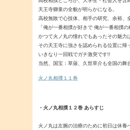
高校相撲どころか、大学生・社会人を含
天王寺獅童の全貌が明らかになる。
高校無敗で心技体、相手の研究、余裕、
「俺が一番相撲が好きで 俺が一番相撲の
かつて火ノ丸の憧れでもあったその魅力
その天王寺に強さを認められる位置に帰
いきなり一回戦でガチ激突です!!
当然、国宝：草薙、久世草介も全国の舞
火ノ丸相撲１１巻
・火ノ丸相撲１２巻 あらすじ
火ノ丸は左腕の治療のために初日は休養