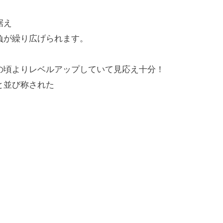
据え
負が繰り広げられます。
の頃よりレベルアップしていて見応え十分！
と並び称された