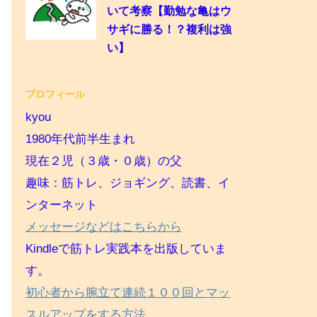
いて考察【勤勉な亀はウ
サギに勝る！？複利は強
い】
プロフィール
kyou
1980年代前半生まれ
現在２児（３歳・０歳）の父
趣味：筋トレ、ジョギング、読書、イ
ンターネット
メッセージなどはこちらから
Kindleで筋トレ実践本を出版していま
す。
初心者から腕立て連続１００回とマッ
スルアップをする方法