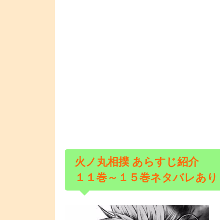
火ノ丸相撲 あらすじ紹介
１１巻～１５巻ネタバレあり