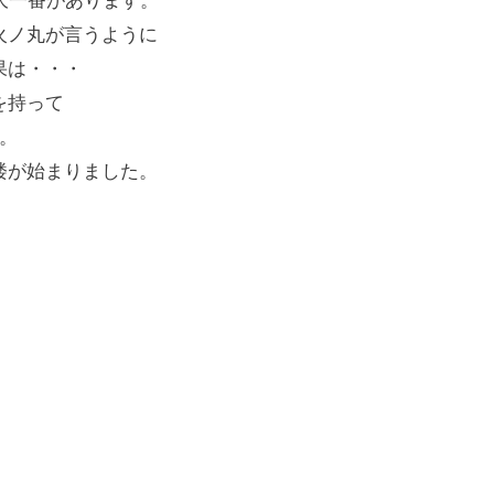
大一番があります。
火ノ丸が言うように
果は・・・
を持って
。
楼が始まりました。