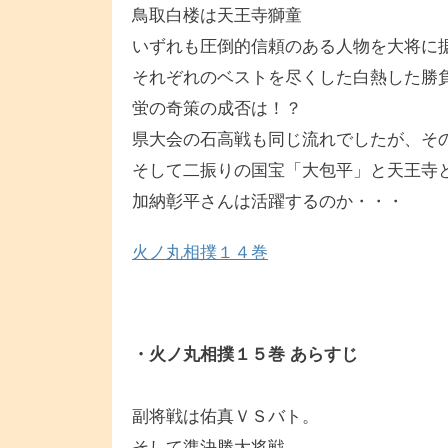
鳥取白楼は天王寺獅童
いずれも圧倒的信頼のある人物を大将に
それぞれのベストを尽くした白熱した勝
蛍の奇策の成否は！？
県大会の石高戦も同じ流れでしたが、そ
そして二振りの国宝「大包平」と天王寺
加納彰平さんは活躍するのか・・・
火ノ丸相撲１４巻
・火ノ丸相撲１５巻 あらすじ
副将戦は佑真ＶＳバト。
そして準決勝大将戦