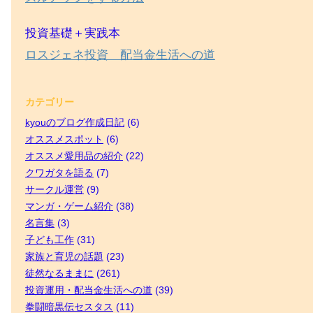
投資基礎＋実践本
ロスジェネ投資 配当金生活への道
カテゴリー
kyouのブログ作成日記
(6)
オススメスポット
(6)
オススメ愛用品の紹介
(22)
クワガタを語る
(7)
サークル運営
(9)
マンガ・ゲーム紹介
(38)
名言集
(3)
子ども工作
(31)
家族と育児の話題
(23)
徒然なるままに
(261)
投資運用・配当金生活への道
(39)
拳闘暗黒伝セスタス
(11)