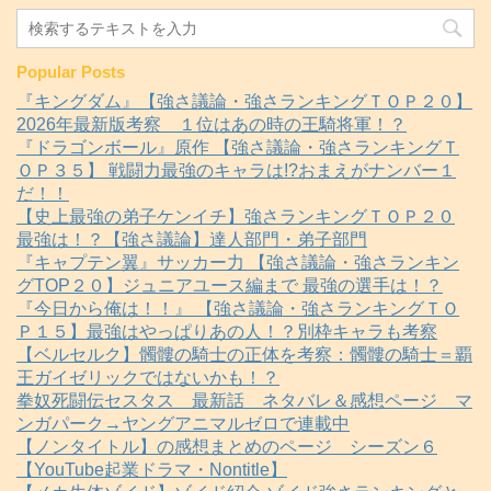
Popular Posts
『キングダム』【強さ議論・強さランキングＴＯＰ２０】
2026年最新版考察 １位はあの時の王騎将軍！？
『ドラゴンボール』原作 【強さ議論・強さランキングＴ
ＯＰ３５】 戦闘力最強のキャラは!?おまえがナンバー１
だ！！
【史上最強の弟子ケンイチ】強さランキングＴＯＰ２０
最強は！？【強さ議論】達人部門・弟子部門
『キャプテン翼』サッカー力 【強さ議論・強さランキン
グTOP２０】ジュニアユース編まで 最強の選手は！？
『今日から俺は！！』 【強さ議論・強さランキングＴＯ
Ｐ１５】最強はやっぱりあの人！？別枠キャラも考察
【ベルセルク】髑髏の騎士の正体を考察：髑髏の騎士＝覇
王ガイゼリックではないかも！？
拳奴死闘伝セスタス 最新話 ネタバレ＆感想ページ マ
ンガパーク→ヤングアニマルゼロで連載中
【ノンタイトル】の感想まとめのページ シーズン６
【YouTube起業ドラマ・Nontitle】