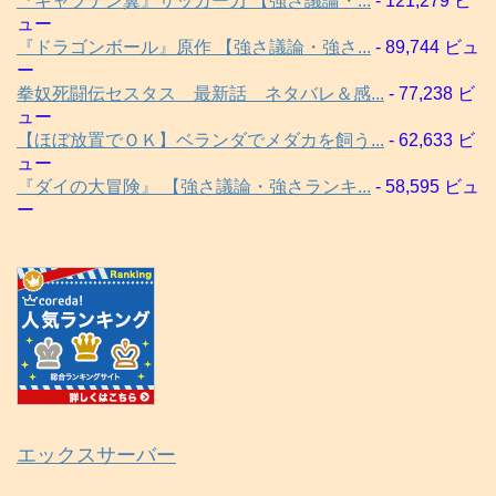
『キャプテン翼』サッカー力 【強さ議論・...
- 121,279 ビ
ュー
『ドラゴンボール』原作 【強さ議論・強さ...
- 89,744 ビュ
ー
拳奴死闘伝セスタス 最新話 ネタバレ＆感...
- 77,238 ビ
ュー
【ほぼ放置でＯＫ】ベランダでメダカを飼う...
- 62,633 ビ
ュー
『ダイの大冒険』 【強さ議論・強さランキ...
- 58,595 ビュ
ー
エックスサーバー