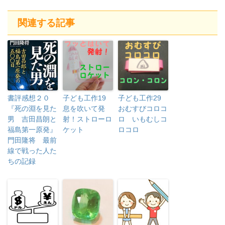
関連する記事
書評感想２０
子ども工作19
子ども工作29
『死の淵を見た
息を吹いて発
おむすびコロコ
男 吉田昌朗と
射！ストローロ
ロ いもむしコ
福島第一原発』
ケット
ロコロ
門田隆将 最前
線で戦った人た
ちの記録