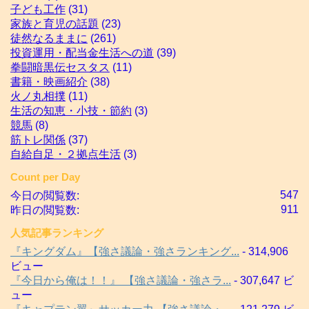
子ども工作
(31)
家族と育児の話題
(23)
徒然なるままに
(261)
投資運用・配当金生活への道
(39)
拳闘暗黒伝セスタス
(11)
書籍・映画紹介
(38)
火ノ丸相撲
(11)
生活の知恵・小技・節約
(3)
競馬
(8)
筋トレ関係
(37)
自給自足・２拠点生活
(3)
Count per Day
547
今日の閲覧数:
911
昨日の閲覧数:
人気記事ランキング
『キングダム』【強さ議論・強さランキング...
- 314,906
ビュー
『今日から俺は！！』 【強さ議論・強さラ...
- 307,647 ビ
ュー