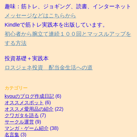
趣味：筋トレ、ジョギング、読書、インターネット
メッセージなどはこちらから
Kindleで筋トレ実践本を出版しています。
初心者から腕立て連続１００回とマッスルアップを
する方法
投資基礎＋実践本
ロスジェネ投資 配当金生活への道
カテゴリー
kyouのブログ作成日記
(6)
オススメスポット
(6)
オススメ愛用品の紹介
(22)
クワガタを語る
(7)
サークル運営
(9)
マンガ・ゲーム紹介
(38)
名言集
(3)