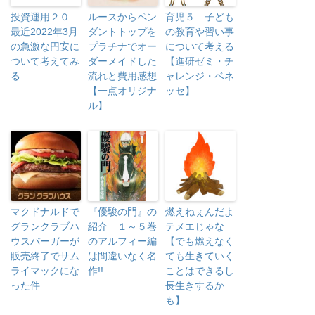
投資運用２０
ルースからペン
育児５ 子ども
最近2022年3月
ダントトップを
の教育や習い事
の急激な円安に
プラチナでオー
について考える
ついて考えてみ
ダーメイドした
【進研ゼミ・チ
る
流れと費用感想
ャレンジ・ベネ
【一点オリジナ
ッセ】
ル】
マクドナルドで
『優駿の門』の
燃えねぇんだよ
グランクラブハ
紹介 １～５巻
テメエじゃな
ウスバーガーが
のアルフィー編
【でも燃えなく
販売終了でサム
は間違いなく名
ても生きていく
ライマックにな
作!!
ことはできるし
った件
長生きするか
も】