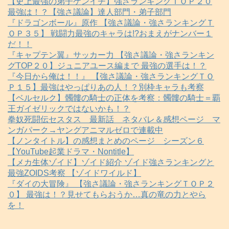
【史上最強の弟子ケンイチ】強さランキングＴＯＰ２０
最強は！？【強さ議論】達人部門・弟子部門
『ドラゴンボール』原作 【強さ議論・強さランキングＴ
ＯＰ３５】 戦闘力最強のキャラは!?おまえがナンバー１
だ！！
『キャプテン翼』サッカー力 【強さ議論・強さランキン
グTOP２０】ジュニアユース編まで 最強の選手は！？
『今日から俺は！！』 【強さ議論・強さランキングＴＯ
Ｐ１５】最強はやっぱりあの人！？別枠キャラも考察
【ベルセルク】髑髏の騎士の正体を考察：髑髏の騎士＝覇
王ガイゼリックではないかも！？
拳奴死闘伝セスタス 最新話 ネタバレ＆感想ページ マ
ンガパーク→ヤングアニマルゼロで連載中
【ノンタイトル】の感想まとめのページ シーズン６
【YouTube起業ドラマ・Nontitle】
【メカ生体ゾイド】ゾイド紹介 ゾイド強さランキングと
最強ZOIDS考察 【ゾイドワイルド】
『ダイの大冒険』 【強さ議論・強さランキングＴＯＰ２
０】 最強は！？見せてもらおうか…真の竜の力とやら
を！