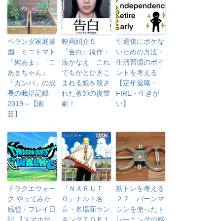
ベランダ家庭菜
映画紹介５
引退後にボケな
園 ミニトマト
『告白』原作：
いための方法・
「純あま」「こ
湊かなえ これ
生活習慣のポイ
あまちゃん」
でもかとひきこ
ントを考える
「ガンバ」の成
まれる娘を殺さ
【定年退職・
長の栽培記録
れた教師の復讐
FIRE・生きが
2019～【園
劇！
い】
芸】
ドラクエウォー
『ＮＡＲＵＴ
筋トレを考える
ク やってみた
Ｏ』ナルト名
２７ バーンマ
感想・プレイ日
言・名場面ラン
シンを使ったト
記 【スマホ位
キングＴＯＰ１
レーニングの感