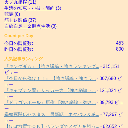
火ノ丸相撲
(11)
生活の知恵・小技・節約
(3)
競馬
(8)
筋トレ関係
(37)
自給自足・２拠点生活
(3)
Count per Day
453
今日の閲覧数:
800
昨日の閲覧数:
人気記事ランキング
『キングダム』【強さ議論・強さランキング...
- 315,151
ビュー
『今日から俺は！！』 【強さ議論・強さラ...
- 307,680 ビ
ュー
『キャプテン翼』サッカー力 【強さ議論・...
- 121,324 ビ
ュー
『ドラゴンボール』原作 【強さ議論・強さ...
- 89,793 ビュ
ー
拳奴死闘伝セスタス 最新話 ネタバレ＆感...
- 77,267 ビ
ュー
【ほぼ放置でＯＫ】ベランダでメダカを飼う...
- 62,652 ビ