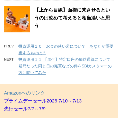
【上から目線】面接に来させるとい
うのは改めて考えると相当凄いと思
う
PREV
投資運用１０ お金の使い道について あなたが重要
視するものは？
NEXT
投資運用１１ 【還付】特定口座の損益通算について
疑問だった同じ日の売買などの件をSBIカスタマーの
方に聞いてみた
Amazonへのリンク
プライムデーセール2026 7/10～7/13
先行セール7/7～7/9