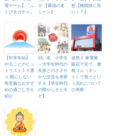
置ゲーム】『ふ
０ 【最強の名
想【格闘技に良
くびきガチャ』
シーン】
い！？】
【年末年始】
旧い友 小学生
徒然２ 家電量
やることのヒン
～大学生時代の
販店で見て、価
トリスト１５選
友達とのささや
格コム（ネッ
☆ 暇にしない
かな交流を考察
ト）で買うとい
有意義なおすす
する【学生時代
う流れについて
めの過ごし方を
の懐かしさと今
の考察
紹介
と】