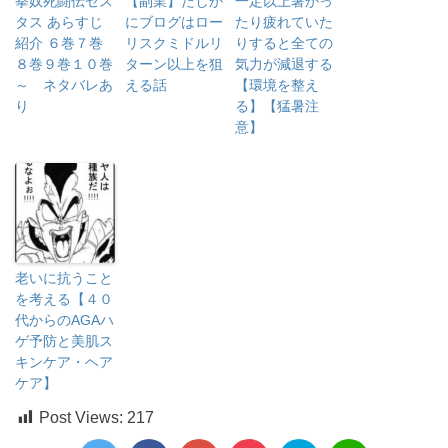
拳奴死闘伝セス
【副業】たしか
一定以上暑かっ
タス あらすじ
にブログはロー
たり疲れていた
紹介 ６巻７巻
リスクミドルリ
りすると全ての
８巻９巻１０巻
ターン以上を狙
気力が減退する
～ ネタバレあ
える話
【環境を整え
り
る】【猛暑注
意】
老いに抗うこと
を考える【４０
代からのAGAハ
ゲ予防と美肌ス
キンケア・ヘア
ケア】
Post Views:
217