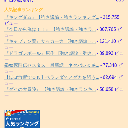
昨日の閲覧数:
人気記事ランキング
『キングダム』【強さ議論・強さランキング...
- 315,755
ビュー
『今日から俺は！！』 【強さ議論・強さラ...
- 307,765 ビ
ュー
『キャプテン翼』サッカー力 【強さ議論・...
- 121,410 ビ
ュー
『ドラゴンボール』原作 【強さ議論・強さ...
- 89,893 ビュ
ー
拳奴死闘伝セスタス 最新話 ネタバレ＆感...
- 77,348 ビ
ュー
【ほぼ放置でＯＫ】ベランダでメダカを飼う...
- 62,694 ビ
ュー
『ダイの大冒険』 【強さ議論・強さランキ...
- 58,658 ビュ
ー