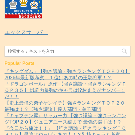
エックスサーバー
Popular Posts
『キングダム』【強さ議論・強さランキングＴＯＰ２０】
2026年最新版考察 １位はあの時の王騎将軍！？
『ドラゴンボール』原作 【強さ議論・強さランキングＴ
ＯＰ３５】 戦闘力最強のキャラは!?おまえがナンバー１
だ！！
【史上最強の弟子ケンイチ】強さランキングＴＯＰ２０
最強は！？【強さ議論】達人部門・弟子部門
『キャプテン翼』サッカー力 【強さ議論・強さランキン
グTOP２０】ジュニアユース編まで 最強の選手は！？
『今日から俺は！！』 【強さ議論・強さランキングＴＯ
Ｐ１５】最強はやっぱりあの人！？別枠キャラも考察