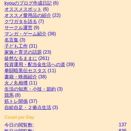
kyouのブログ作成日記
(6)
オススメスポット
(6)
オススメ愛用品の紹介
(22)
クワガタを語る
(7)
サークル運営
(9)
マンガ・ゲーム紹介
(38)
名言集
(3)
子ども工作
(31)
家族と育児の話題
(23)
徒然なるままに
(261)
投資運用・配当金生活への道
(39)
拳闘暗黒伝セスタス
(11)
書籍・映画紹介
(38)
火ノ丸相撲
(11)
生活の知恵・小技・節約
(3)
競馬
(8)
筋トレ関係
(37)
自給自足・２拠点生活
(3)
Count per Day
137
今日の閲覧数:
835