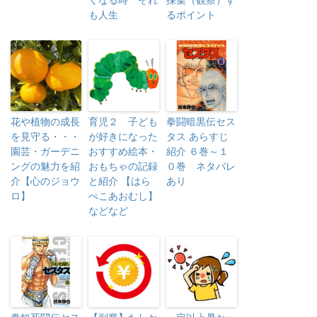
くなる時 それ
採集（観察）す
も人生
るポイント
花や植物の成長
育児２ 子ども
拳闘暗黒伝セス
を見守る・・・
が好きになった
タス あらすじ
園芸・ガーデニ
おすすめ絵本・
紹介 ６巻～１
ングの魅力を紹
おもちゃの記録
０巻 ネタバレ
介【心のジョウ
と紹介 【はら
あり
ロ】
ぺこあおむし】
などなど