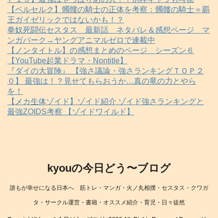
【ベルセルク】髑髏の騎士の正体を考察：髑髏の騎士＝覇
王ガイゼリックではないかも！？
拳奴死闘伝セスタス 最新話 ネタバレ＆感想ページ マ
ンガパーク→ヤングアニマルゼロで連載中
【ノンタイトル】の感想まとめのページ シーズン６
【YouTube起業ドラマ・Nontitle】
『ダイの大冒険』 【強さ議論・強さランキングＴＯＰ２
０】 最強は！？見せてもらおうか…真の竜の力とやら
を！
【メカ生体ゾイド】ゾイド紹介 ゾイド強さランキングと
最強ZOIDS考察 【ゾイドワイルド】
kyouの今日どう〜ブログ
誰もが幸せになる日本へ 筋トレ・マンガ・火ノ丸相撲・セスタス・クワガ
タ・サークル運営・書籍・オススメ紹介・育児・日々徒然