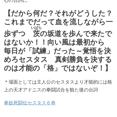
心の台詞に
【だから何だ？それがどうした？
これまでだって血を流しながら一
いばら
歩ずつ
茨
の坂道を歩んで来たで
はないか！！向い風は最初から
毎日が「試練」だった～覚悟を決
めろセスタス 真剣勝負を決する
のは才能の「格」ではないぞ！】
＊場面としては主人公のセスタスより才能的には格
上の天才アドニスの拳闘試合を観た後の台詞
拳奴死闘伝セスタス６巻