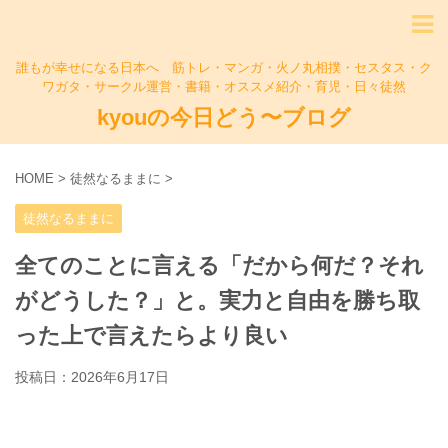
誰もが幸せになる日本へ 筋トレ・マンガ・火ノ丸相撲・セスタス・ク
ワガタ・サークル運営・書籍・オススメ紹介・育児・日々徒然
kyouの今日どう〜ブログ
HOME
>
徒然なるままに
>
徒然なるままに
全てのことに言える「だから何だ？それ
がどうした？」と。実力と自由を勝ち取
った上で言えたらより良い
投稿日：
2026年6月17日