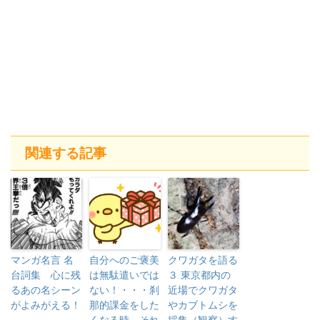
関連する記事
マンガ名言 名
自分へのご褒美
クワガタを語る
台詞集 心に残
は無駄遣いでは
３ 東京都内の
るあの名シーン
ない！・・・刹
近場でクワガタ
がよみがえる！
那的課金をした
やカブトムシを