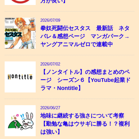
方が良い】
2026/07/09
拳奴死闘伝セスタス 最新話 ネタ
バレ＆感想ページ マンガパーク→
ヤングアニマルゼロで連載中
2026/07/02
【ノンタイトル】の感想まとめのペ
ージ シーズン６【YouTube起業ド
ラマ・Nontitle】
2026/06/27
地味に継続する強さについて考察
【勤勉な亀はウサギに勝る！？複利
は強い】