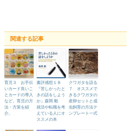
関連する記事
育児３ お手伝
書評感想１８
クワガタを語る
いカード良いこ
『苦しかったと
７ オススメで
とカードの導入
きの話をしよう
きるクワガタの
など。育児の方
か』森岡 毅
産卵セットと成
法・方策を紹
就活や転職を考
虫飼育の方法テ
介。
えている人にオ
ンプレート一式
ススメの本