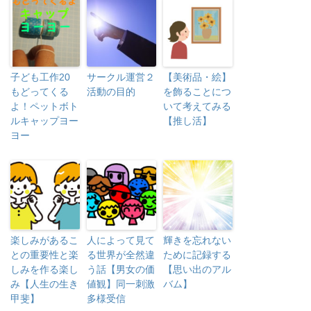
子ども工作20
サークル運営２
【美術品・絵】
もどってくる
活動の目的
を飾ることにつ
よ！ペットボト
いて考えてみる
ルキャップヨー
【推し活】
ヨー
楽しみがあるこ
人によって見て
輝きを忘れない
との重要性と楽
る世界が全然違
ために記録する
しみを作る楽し
う話【男女の価
【思い出のアル
み【人生の生き
値観】同一刺激
バム】
甲斐】
多様受信