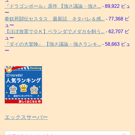
『ドラゴンボール』原作 【強さ議論・強さ...
- 89,922 ビュ
ー
拳奴死闘伝セスタス 最新話 ネタバレ＆感...
- 77,368 ビ
ュー
【ほぼ放置でＯＫ】ベランダでメダカを飼う...
- 62,707 ビ
ュー
『ダイの大冒険』 【強さ議論・強さランキ...
- 58,663 ビュ
ー
エックスサーバー