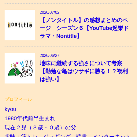
2026/07/02
【ノンタイトル】の感想まとめのペ
ージ シーズン６【YouTube起業ド
ラマ・Nontitle】
2026/06/27
地味に継続する強さについて考察
【勤勉な亀はウサギに勝る！？複利
は強い】
プロフィール
kyou
1980年代前半生まれ
現在２児（３歳・０歳）の父
趣味：筋トレ、ジョギング、読書、インターネット