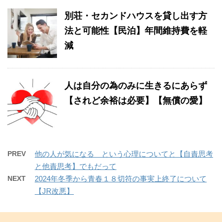
別荘・セカンドハウスを貸し出す方
法と可能性【民泊】年間維持費を軽
減
人は自分の為のみに生きるにあらず
【されど余裕は必要】【無償の愛】
PREV
他の人が気になる という心理についてと【自責思考
と他責思考】でもだって
NEXT
2024年冬季から青春１８切符の事実上終了について
【JR改悪】