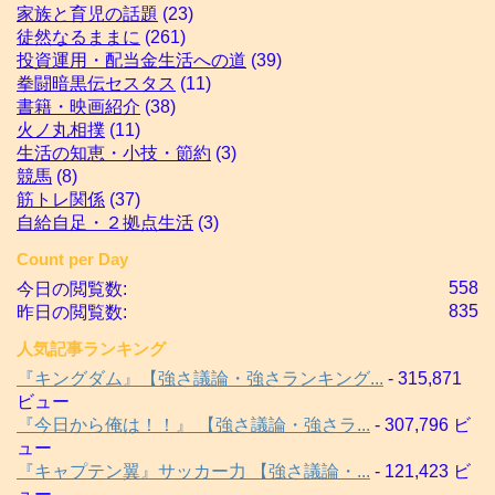
家族と育児の話題
(23)
徒然なるままに
(261)
投資運用・配当金生活への道
(39)
拳闘暗黒伝セスタス
(11)
書籍・映画紹介
(38)
火ノ丸相撲
(11)
生活の知恵・小技・節約
(3)
競馬
(8)
筋トレ関係
(37)
自給自足・２拠点生活
(3)
Count per Day
558
今日の閲覧数:
835
昨日の閲覧数:
人気記事ランキング
『キングダム』【強さ議論・強さランキング...
- 315,871
ビュー
『今日から俺は！！』 【強さ議論・強さラ...
- 307,796 ビ
ュー
『キャプテン翼』サッカー力 【強さ議論・...
- 121,423 ビ
ュー