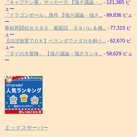
『キャプテン翼』サッカー力 【強さ議論・...
- 121,365 ビ
ュー
『ドラゴンボール』原作 【強さ議論・強さ...
- 89,836 ビュ
ー
拳奴死闘伝セスタス 最新話 ネタバレ＆感...
- 77,315 ビ
ュー
【ほぼ放置でＯＫ】ベランダでメダカを飼う...
- 62,670 ビ
ュー
『ダイの大冒険』 【強さ議論・強さランキ...
- 58,629 ビュ
ー
エックスサーバー