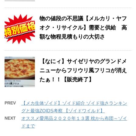
物の値段の不思議【メルカリ・ヤフ
オク・リサイクル】需要と供給 高
額な物程見積もりの大切さ
【なにィ】サイゼリヤのグランドメ
ニューからフリウリ風フリコが消え
たぁ！！【販売終了】
PREV
【メカ生体ゾイド】ゾイド紹介 ゾイド強さランキン
グと最強ZOIDS考察 【ゾイドワイルド】
NEXT
オススメ愛用品２０２０年１３選 枕から布団～ゾイ
ドまで