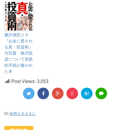
書評感想２５
『お金に愛され
る真・投資術』
与沢翼 株式投
資について実践
的手順が書かれ
た本
Post Views:
3,053
B!
-
徒然なるままに