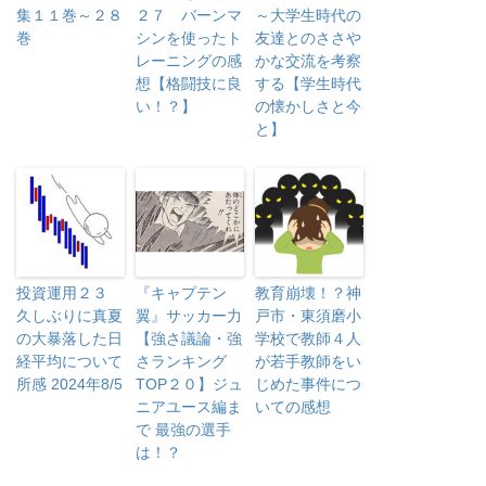
集１１巻～２８
２７ バーンマ
～大学生時代の
巻
シンを使ったト
友達とのささや
レーニングの感
かな交流を考察
想【格闘技に良
する【学生時代
い！？】
の懐かしさと今
と】
投資運用２３
『キャプテン
教育崩壊！？神
久しぶりに真夏
翼』サッカー力
戸市・東須磨小
の大暴落した日
【強さ議論・強
学校で教師４人
経平均について
さランキング
が若手教師をい
所感 2024年8/5
TOP２０】ジュ
じめた事件につ
ニアユース編ま
いての感想
で 最強の選手
は！？