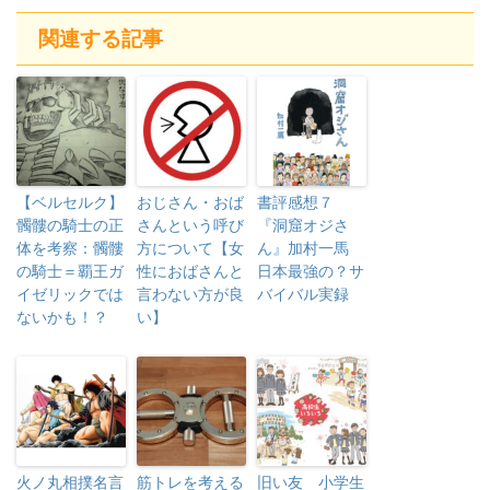
関連する記事
【ベルセルク】
おじさん・おば
書評感想７
髑髏の騎士の正
さんという呼び
『洞窟オジさ
体を考察：髑髏
方について【女
ん』加村一馬
の騎士＝覇王ガ
性におばさんと
日本最強の？サ
イゼリックでは
言わない方が良
バイバル実録
ないかも！？
い】
火ノ丸相撲名言
筋トレを考える
旧い友 小学生