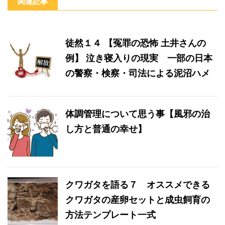
関連記事
徒然１４ 【冤罪の恐怖 土井さんの
例】 泣き寝入りの現実 一部の日本
の警察・検察・司法による泥沼ハメ
体調管理について思う事【風邪の治
し方と普通の幸せ】
クワガタを語る７ オススメできる
クワガタの産卵セットと成虫飼育の
方法テンプレート一式