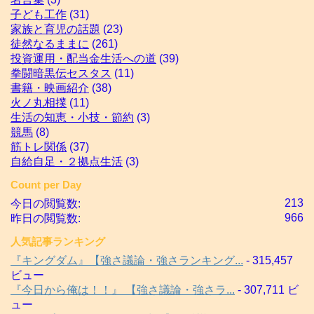
子ども工作
(31)
家族と育児の話題
(23)
徒然なるままに
(261)
投資運用・配当金生活への道
(39)
拳闘暗黒伝セスタス
(11)
書籍・映画紹介
(38)
火ノ丸相撲
(11)
生活の知恵・小技・節約
(3)
競馬
(8)
筋トレ関係
(37)
自給自足・２拠点生活
(3)
Count per Day
213
今日の閲覧数:
966
昨日の閲覧数:
人気記事ランキング
『キングダム』【強さ議論・強さランキング...
- 315,457
ビュー
『今日から俺は！！』 【強さ議論・強さラ...
- 307,711 ビ
ュー