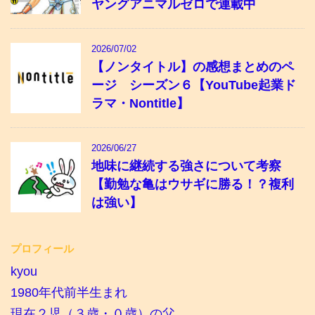
ヤングアニマルゼロで連載中
2026/07/02
【ノンタイトル】の感想まとめのペ
ージ シーズン６【YouTube起業ド
ラマ・Nontitle】
2026/06/27
地味に継続する強さについて考察
【勤勉な亀はウサギに勝る！？複利
は強い】
プロフィール
kyou
1980年代前半生まれ
現在２児（３歳・０歳）の父