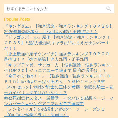
Popular Posts
『キングダム』【強さ議論・強さランキングＴＯＰ２０】
2026年最新版考察 １位はあの時の王騎将軍！？
『ドラゴンボール』原作 【強さ議論・強さランキングＴ
ＯＰ３５】 戦闘力最強のキャラは!?おまえがナンバー１
だ！！
【史上最強の弟子ケンイチ】強さランキングＴＯＰ２０
最強は！？【強さ議論】達人部門・弟子部門
『キャプテン翼』サッカー力 【強さ議論・強さランキン
グTOP２０】ジュニアユース編まで 最強の選手は！？
『今日から俺は！！』 【強さ議論・強さランキングＴＯ
Ｐ１５】最強はやっぱりあの人！？別枠キャラも考察
【ベルセルク】髑髏の騎士の正体を考察：髑髏の騎士＝覇
王ガイゼリックではないかも！？
拳奴死闘伝セスタス 最新話 ネタバレ＆感想ページ マ
ンガパーク→ヤングアニマルゼロで連載中
【ノンタイトル】の感想まとめのページ シーズン６
【YouTube起業ドラマ・Nontitle】