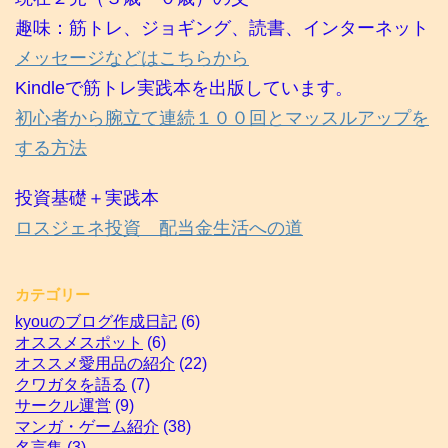
趣味：筋トレ、ジョギング、読書、インターネット
メッセージなどはこちらから
Kindleで筋トレ実践本を出版しています。
初心者から腕立て連続１００回とマッスルアップを
する方法
投資基礎＋実践本
ロスジェネ投資 配当金生活への道
カテゴリー
kyouのブログ作成日記
(6)
オススメスポット
(6)
オススメ愛用品の紹介
(22)
クワガタを語る
(7)
サークル運営
(9)
マンガ・ゲーム紹介
(38)
名言集
(3)