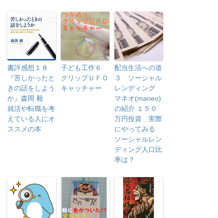
書評感想１８
子ども工作６
配当生活への道
『苦しかったと
クリップＵＦＯ
３ ソーシャル
きの話をしよう
キャッチャー
レンディング
か』森岡 毅
マネオ(maneo)
就活や転職を考
の紹介 １５０
えている人にオ
万円投資 実際
ススメの本
にやってみる
ソーシャルレン
ディング人口比
率は？