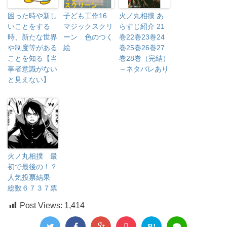
困った時や新し
子ども工作16
火ノ丸相撲 あ
いことをする
マジックスクリ
らすじ紹介 21
時、新たな世界
ーン 色のつく
巻22巻23巻24
や制度等がある
絵
巻25巻26巻27
ことを知る【当
巻28巻（完結）
事者意識がない
～ネタバレあり
と見えない】
火ノ丸相撲 最
初で最後の！？
人気投票結果
総数６７３７票
Post Views:
1,414
B!