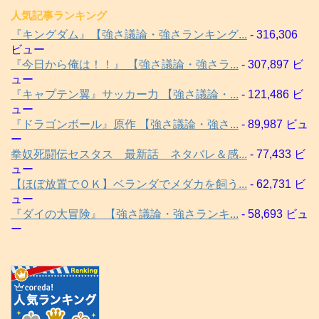
人気記事ランキング
『キングダム』【強さ議論・強さランキング...
- 316,306
ビュー
『今日から俺は！！』 【強さ議論・強さラ...
- 307,897 ビ
ュー
『キャプテン翼』サッカー力 【強さ議論・...
- 121,486 ビ
ュー
『ドラゴンボール』原作 【強さ議論・強さ...
- 89,987 ビュ
ー
拳奴死闘伝セスタス 最新話 ネタバレ＆感...
- 77,433 ビ
ュー
【ほぼ放置でＯＫ】ベランダでメダカを飼う...
- 62,731 ビ
ュー
『ダイの大冒険』 【強さ議論・強さランキ...
- 58,693 ビュ
ー