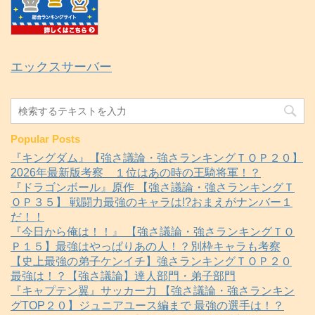
エックスサーバー
Popular Posts
『キングダム』【強さ議論・強さランキングＴＯＰ２０】
2026年最新版考察 １位はあの時の王騎将軍！？
『ドラゴンボール』原作 【強さ議論・強さランキングＴ
ＯＰ３５】 戦闘力最強のキャラは!?おまえがナンバー１
だ！！
『今日から俺は！！』 【強さ議論・強さランキングＴＯ
Ｐ１５】最強はやっぱりあの人！？別枠キャラも考察
【史上最強の弟子ケンイチ】強さランキングＴＯＰ２０
最強は！？【強さ議論】達人部門・弟子部門
『キャプテン翼』サッカー力 【強さ議論・強さランキン
グTOP２０】ジュニアユース編まで 最強の選手は！？