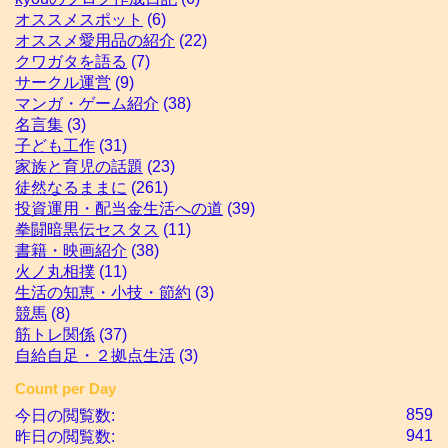
オススメスポット
(6)
オススメ愛用品の紹介
(22)
クワガタを語る
(7)
サークル運営
(9)
マンガ・ゲーム紹介
(38)
名言集
(3)
子ども工作
(31)
家族と育児の話題
(23)
徒然なるままに
(261)
投資運用・配当金生活への道
(39)
拳闘暗黒伝セスタス
(11)
書籍・映画紹介
(38)
火ノ丸相撲
(11)
生活の知恵・小技・節約
(3)
競馬
(8)
筋トレ関係
(37)
自給自足・２拠点生活
(3)
Count per Day
859
今日の閲覧数:
941
昨日の閲覧数: