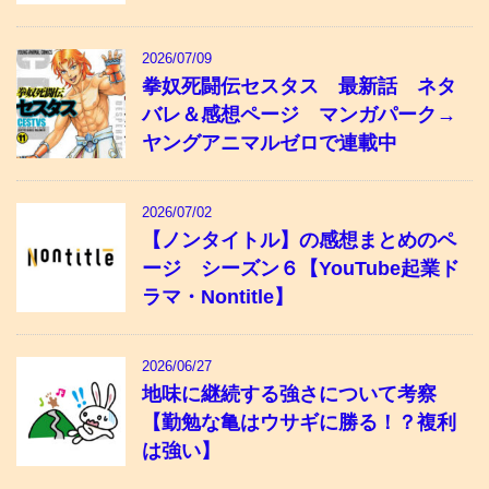
2026/07/09
拳奴死闘伝セスタス 最新話 ネタ
バレ＆感想ページ マンガパーク→
ヤングアニマルゼロで連載中
2026/07/02
【ノンタイトル】の感想まとめのペ
ージ シーズン６【YouTube起業ド
ラマ・Nontitle】
2026/06/27
地味に継続する強さについて考察
【勤勉な亀はウサギに勝る！？複利
は強い】