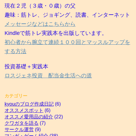
現在２児（３歳・０歳）の父
趣味：筋トレ、ジョギング、読書、インターネット
メッセージなどはこちらから
Kindleで筋トレ実践本を出版しています。
初心者から腕立て連続１００回とマッスルアップを
する方法
投資基礎＋実践本
ロスジェネ投資 配当金生活への道
カテゴリー
kyouのブログ作成日記
(6)
オススメスポット
(6)
オススメ愛用品の紹介
(22)
クワガタを語る
(7)
サークル運営
(9)
マンガ・ゲーム紹介
(38)