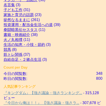
名言集
(3)
子ども工作
(31)
家族と育児の話題
(23)
徒然なるままに
(261)
投資運用・配当金生活への道
(39)
拳闘暗黒伝セスタス
(11)
書籍・映画紹介
(38)
火ノ丸相撲
(11)
生活の知恵・小技・節約
(3)
競馬
(8)
筋トレ関係
(37)
自給自足・２拠点生活
(3)
Count per Day
348
今日の閲覧数:
800
昨日の閲覧数:
人気記事ランキング
『キングダム』【強さ議論・強さランキング...
- 315,128
ビュー
『今日から俺は！！』 【強さ議論・強さラ...
- 307,678 ビ