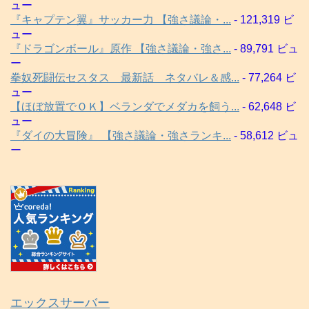
ュー
『キャプテン翼』サッカー力 【強さ議論・...
- 121,319 ビ
ュー
『ドラゴンボール』原作 【強さ議論・強さ...
- 89,791 ビュ
ー
拳奴死闘伝セスタス 最新話 ネタバレ＆感...
- 77,264 ビ
ュー
【ほぼ放置でＯＫ】ベランダでメダカを飼う...
- 62,648 ビ
ュー
『ダイの大冒険』 【強さ議論・強さランキ...
- 58,612 ビュ
ー
エックスサーバー