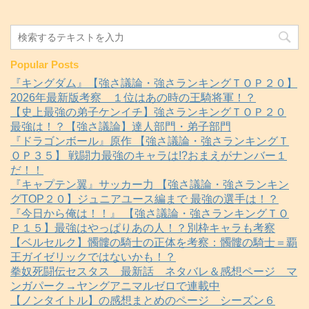
Popular Posts
『キングダム』【強さ議論・強さランキングＴＯＰ２０】
2026年最新版考察 １位はあの時の王騎将軍！？
【史上最強の弟子ケンイチ】強さランキングＴＯＰ２０
最強は！？【強さ議論】達人部門・弟子部門
『ドラゴンボール』原作 【強さ議論・強さランキングＴ
ＯＰ３５】 戦闘力最強のキャラは!?おまえがナンバー１
だ！！
『キャプテン翼』サッカー力 【強さ議論・強さランキン
グTOP２０】ジュニアユース編まで 最強の選手は！？
『今日から俺は！！』 【強さ議論・強さランキングＴＯ
Ｐ１５】最強はやっぱりあの人！？別枠キャラも考察
【ベルセルク】髑髏の騎士の正体を考察：髑髏の騎士＝覇
王ガイゼリックではないかも！？
拳奴死闘伝セスタス 最新話 ネタバレ＆感想ページ マ
ンガパーク→ヤングアニマルゼロで連載中
【ノンタイトル】の感想まとめのページ シーズン６