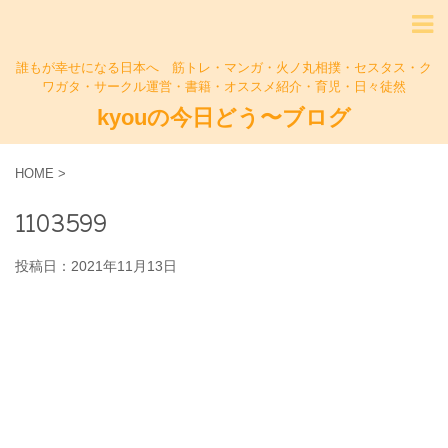
誰もが幸せになる日本へ 筋トレ・マンガ・火ノ丸相撲・セスタス・ク
ワガタ・サークル運営・書籍・オススメ紹介・育児・日々徒然
kyouの今日どう〜ブログ
HOME
>
1103599
投稿日：
2021年11月13日