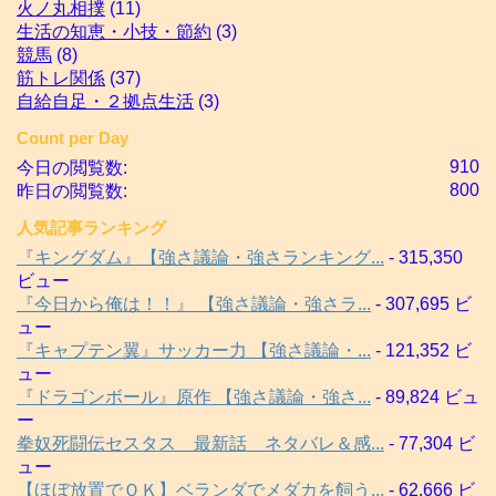
火ノ丸相撲
(11)
生活の知恵・小技・節約
(3)
競馬
(8)
筋トレ関係
(37)
自給自足・２拠点生活
(3)
Count per Day
910
今日の閲覧数:
800
昨日の閲覧数:
人気記事ランキング
『キングダム』【強さ議論・強さランキング...
- 315,350
ビュー
『今日から俺は！！』 【強さ議論・強さラ...
- 307,695 ビ
ュー
『キャプテン翼』サッカー力 【強さ議論・...
- 121,352 ビ
ュー
『ドラゴンボール』原作 【強さ議論・強さ...
- 89,824 ビュ
ー
拳奴死闘伝セスタス 最新話 ネタバレ＆感...
- 77,304 ビ
ュー
【ほぼ放置でＯＫ】ベランダでメダカを飼う...
- 62,666 ビ