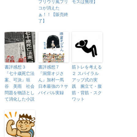
フリウリ風フリ
モスは無理】
コが消えた
ぁ！！【販売終
了】
書評感想３
書評感想７
筋トレを考える
『七十歳死亡法
『洞窟オジさ
２ スパイラル
案、可決』垣
ん』加村一馬
アップ式の実
谷 美雨 社会
日本最強の？サ
践 腕立て・腹
問題を物語とし
バイバル実録
筋・背筋・スク
て消化した小説
ワット