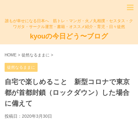
誰もが幸せになる日本へ 筋トレ・マンガ・火ノ丸相撲・セスタス・ク
ワガタ・サークル運営・書籍・オススメ紹介・育児・日々徒然
kyouの今日どう〜ブログ
HOME
>
徒然なるままに
>
徒然なるままに
自宅で楽しめること 新型コロナで東京
都が首都封鎖（ロックダウン）した場合
に備えて
投稿日：
2020年3月30日