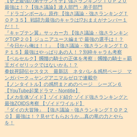
【史上最強の弟子ケンイチ】強さランキングＴＯＰ２０
最強は！？【強さ議論】達人部門・弟子部門
『ドラゴンボール』原作 【強さ議論・強さランキングＴ
ＯＰ３５】 戦闘力最強のキャラは!?おまえがナンバー１
だ！！
『キャプテン翼』サッカー力 【強さ議論・強さランキン
グTOP２０】ジュニアユース編まで 最強の選手は！？
『今日から俺は！！』 【強さ議論・強さランキングＴＯ
Ｐ１５】最強はやっぱりあの人！？別枠キャラも考察
【ベルセルク】髑髏の騎士の正体を考察：髑髏の騎士＝覇
王ガイゼリックではないかも！？
拳奴死闘伝セスタス 最新話 ネタバレ＆感想ページ マ
ンガパーク→ヤングアニマルゼロで連載中
【ノンタイトル】の感想まとめのページ シーズン６
【YouTube起業ドラマ・Nontitle】
【メカ生体ゾイド】ゾイド紹介 ゾイド強さランキングと
最強ZOIDS考察 【ゾイドワイルド】
『ダイの大冒険』 【強さ議論・強さランキングＴＯＰ２
０】 最強は！？見せてもらおうか…真の竜の力とやら
を！