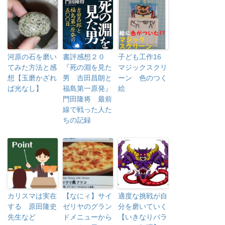
河原の石を磨い
書評感想２０
子ども工作16
てみた方法と感
『死の淵を見た
マジックスクリ
想【玉磨かざれ
男 吉田昌朗と
ーン 色のつく
ば光なし】
福島第一原発』
絵
門田隆将 最前
線で戦った人た
ちの記録
カリスマは実在
【なにィ】サイ
適度な挑戦が自
する 原田隆史
ゼリヤのグラン
分を磨いていく
先生など
ドメニューから
【いきなりバラ