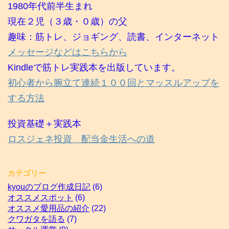
1980年代前半生まれ
現在２児（３歳・０歳）の父
趣味：筋トレ、ジョギング、読書、インターネット
メッセージなどはこちらから
Kindleで筋トレ実践本を出版しています。
初心者から腕立て連続１００回とマッスルアップを
する方法
投資基礎＋実践本
ロスジェネ投資 配当金生活への道
カテゴリー
kyouのブログ作成日記
(6)
オススメスポット
(6)
オススメ愛用品の紹介
(22)
クワガタを語る
(7)