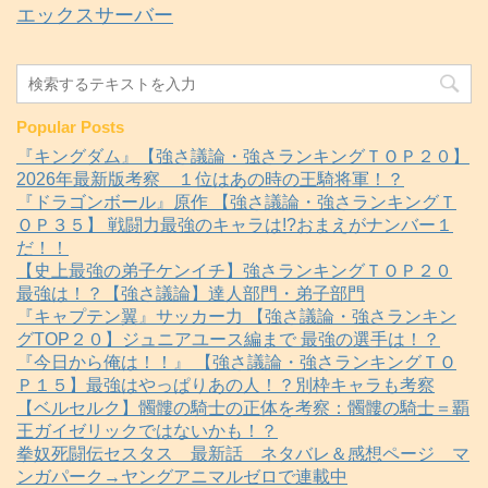
エックスサーバー
Popular Posts
『キングダム』【強さ議論・強さランキングＴＯＰ２０】
2026年最新版考察 １位はあの時の王騎将軍！？
『ドラゴンボール』原作 【強さ議論・強さランキングＴ
ＯＰ３５】 戦闘力最強のキャラは!?おまえがナンバー１
だ！！
【史上最強の弟子ケンイチ】強さランキングＴＯＰ２０
最強は！？【強さ議論】達人部門・弟子部門
『キャプテン翼』サッカー力 【強さ議論・強さランキン
グTOP２０】ジュニアユース編まで 最強の選手は！？
『今日から俺は！！』 【強さ議論・強さランキングＴＯ
Ｐ１５】最強はやっぱりあの人！？別枠キャラも考察
【ベルセルク】髑髏の騎士の正体を考察：髑髏の騎士＝覇
王ガイゼリックではないかも！？
拳奴死闘伝セスタス 最新話 ネタバレ＆感想ページ マ
ンガパーク→ヤングアニマルゼロで連載中