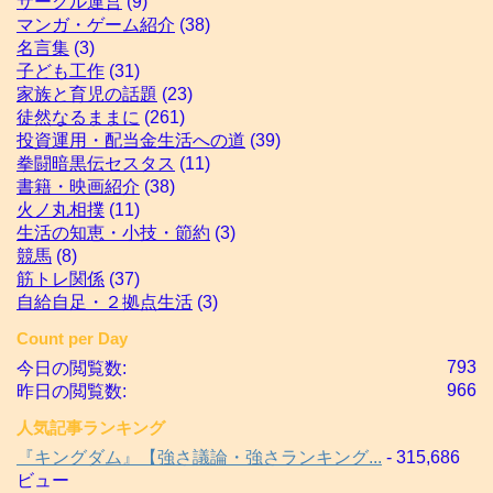
サークル運営
(9)
マンガ・ゲーム紹介
(38)
名言集
(3)
子ども工作
(31)
家族と育児の話題
(23)
徒然なるままに
(261)
投資運用・配当金生活への道
(39)
拳闘暗黒伝セスタス
(11)
書籍・映画紹介
(38)
火ノ丸相撲
(11)
生活の知恵・小技・節約
(3)
競馬
(8)
筋トレ関係
(37)
自給自足・２拠点生活
(3)
Count per Day
793
今日の閲覧数:
966
昨日の閲覧数:
人気記事ランキング
『キングダム』【強さ議論・強さランキング...
- 315,686
ビュー